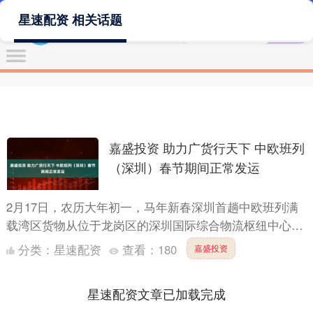
星速配资 相关话题
嘉盛投资 助力广货行天下 中欧班列
（深圳）春节期间正常发运
2月17日，农历大年初一，马年新春深圳首趟中欧班列满
载湾区货物从位于龙岗区的深圳国际综合物流枢纽中心平
稳驶出。该班列将经由满洲里口岸出境，横跨近11000公
分类：
星速配资
查看：
180
嘉盛投资
里，....
星速配资文章已加载完成