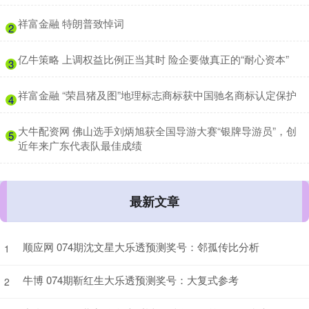
​祥富金融 特朗普致悼词
2
​亿牛策略 上调权益比例正当其时 险企要做真正的“耐心资本”
3
​祥富金融 “荣昌猪及图”地理标志商标获中国驰名商标认定保护
4
​大牛配资网 佛山选手刘炳旭获全国导游大赛“银牌导游员”，创
5
近年来广东代表队最佳成绩
最新文章
顺应网 074期沈文星大乐透预测奖号：邻孤传比分析
1
牛博 074期靳红生大乐透预测奖号：大复式参考
2