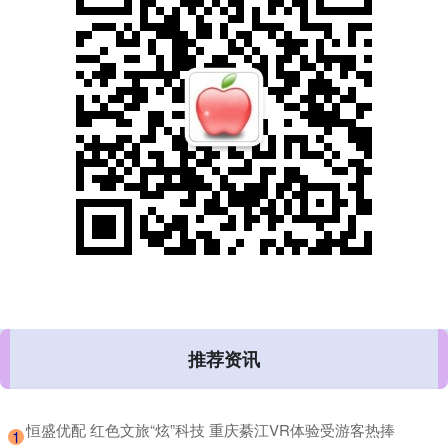
推荐资讯
​恒盛优配 红色文旅“炫”科技 重庆綦江VR体验受游客热捧
1