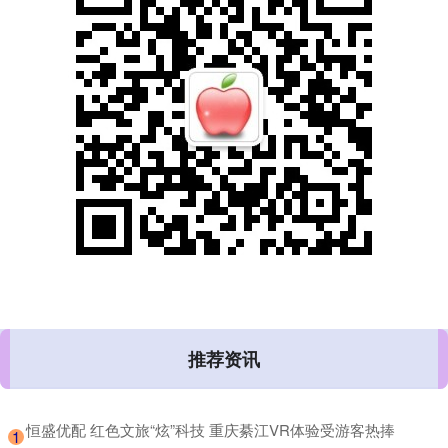
推荐资讯
​恒盛优配 红色文旅“炫”科技 重庆綦江VR体验受游客热捧
1