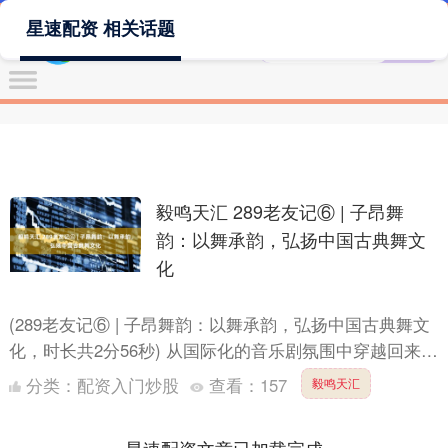
星速配资 相关话题
毅鸣天汇 289老友记⑥ | 子昂舞
韵：以舞承韵，弘扬中国古典舞文
化
(289老友记⑥ | 子昂舞韵：以舞承韵，弘扬中国古典舞文
化，时长共2分56秒) 从国际化的音乐剧氛围中穿越回来，
让我们换一种体验，来感受一下举手投足都是诗情画....
分类：
配资入门炒股
查看：
157
毅鸣天汇