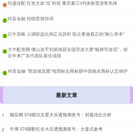
​恒盛优配 红色文旅“炫”科技 重庆綦江VR体验受游客热捧
1
​祥富金融 特朗普致悼词
2
​亿牛策略 上调权益比例正当其时 险企要做真正的“耐心资本”
3
​大牛配资网 佛山选手刘炳旭获全国导游大赛“银牌导游员”，创
4
近年来广东代表队最佳成绩
​祥富金融 “荣昌猪及图”地理标志商标获中国驰名商标认定保护
5
最新文章
顺应网 074期沈文星大乐透预测奖号：邻孤传比分析
1
牛博 074期靳红生大乐透预测奖号：大复式参考
2