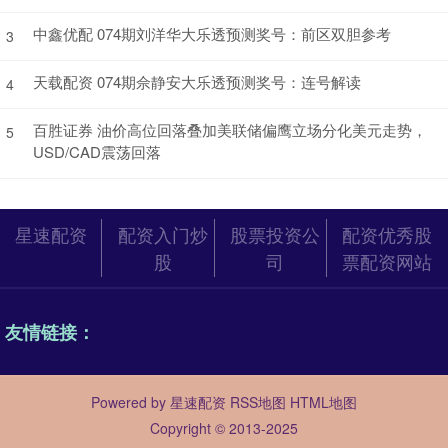
中鑫优配 074期刘洋华大乐透预测奖号：前区双胆参考
3
天载配资 074期佘静安大乐透预测奖号：连号解读
4
百胜证券 油价高位回落叠加美联储偏鹰立场分化美元走势，
5
USD/CAD震荡回落
星速配资
配资入门炒
股票投资公
配资优秀股
股
司
票配资网站
友情链接：
Powered by
星速配资
RSS地图
HTML地图
Copyright
© 2013-2025