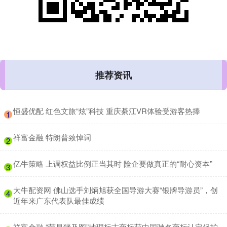
推荐资讯
​恒盛优配 红色文旅“炫”科技 重庆綦江VR体验受游客热捧
1
​祥富金融 特朗普致悼词
2
​亿牛策略 上调权益比例正当其时 险企要做真正的“耐心资本”
3
​大牛配资网 佛山选手刘炳旭获全国导游大赛“银牌导游员”，创
4
近年来广东代表队最佳成绩
​祥富金融 “荣昌猪及图”地理标志商标获中国驰名商标认定保护