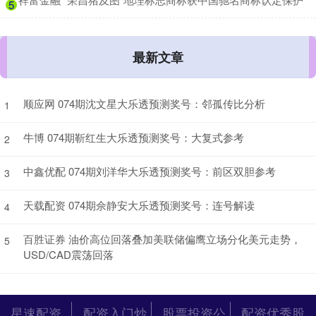
5
最新文章
顺应网 074期沈文星大乐透预测奖号：邻孤传比分析
1
牛博 074期靳红生大乐透预测奖号：大复式参考
2
中鑫优配 074期刘洋华大乐透预测奖号：前区双胆参考
3
天载配资 074期佘静安大乐透预测奖号：连号解读
4
百胜证券 油价高位回落叠加美联储偏鹰立场分化美元走势，
5
USD/CAD震荡回落
星速配资
配资入门炒
股票投资公
配资优秀股