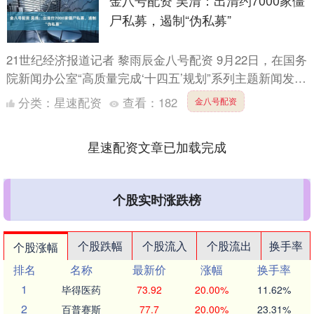
金八号配资 吴清：出清约7000家僵
尸私募，遏制“伪私募”
21世纪经济报道记者 黎雨辰金八号配资 9月22日，在国务
院新闻办公室“高质量完成‘十四五’规划”系列主题新闻发布
会上，中国证监会主席吴清介绍了证监会在“十四五....
分类：
星速配资
查看：
182
金八号配资
星速配资文章已加载完成
个股实时涨跌榜
个股跌幅
个股流入
个股流出
换手率
个股涨幅
排名
名称
最新价
涨幅
换手率
1
毕得医药
73.92
20.00%
11.62%
2
百普赛斯
77.7
20.00%
23.31%