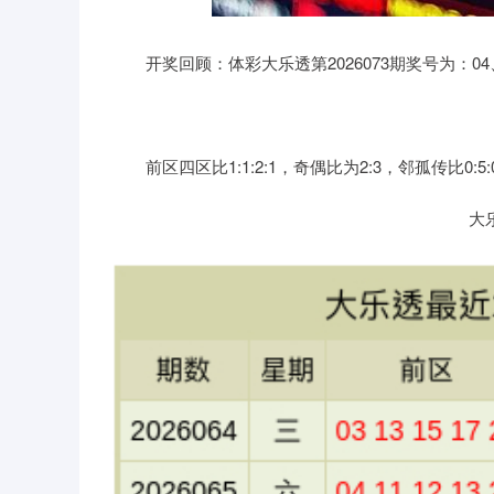
深证成指
14110.12
21.92
0.57%
-34.08
开奖回顾：体彩大乐透第2026073期奖号为：04、10、
前区四区比1:1:2:1，奇偶比为2:3，邻孤传比0:5:
大乐透