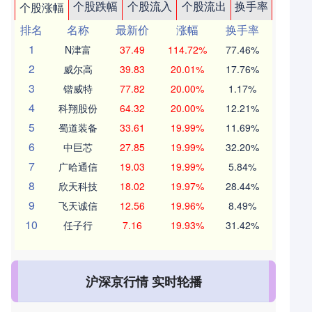
个股跌幅
个股流入
个股流出
换手率
个股涨幅
排名
名称
最新价
涨幅
换手率
1
N津富
37.49
114.72%
77.46%
2
威尔高
39.83
20.01%
17.76%
3
锴威特
77.82
20.00%
1.17%
4
科翔股份
64.32
20.00%
12.21%
5
蜀道装备
33.61
19.99%
11.69%
6
中巨芯
27.85
19.99%
32.20%
7
广哈通信
19.03
19.99%
5.84%
8
欣天科技
18.02
19.97%
28.44%
9
飞天诚信
12.56
19.96%
8.49%
10
任子行
7.16
19.93%
31.42%
沪深京行情 实时轮播