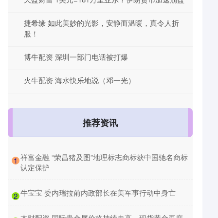
捷希缘 如此美妙的光影，安静而温暖，真令人折
服！
博牛配资 深圳一部门电话被打爆
火牛配资 海水快乐地说（邓一光）
推荐资讯
​祥富金融 “荣昌猪及图”地理标志商标获中国驰名商标
1
认定保护
​牛宝宝 委内瑞拉前内政部长在美军事行动中身亡
2
​本财配资 国际贵金属价格持续走高，现货黄金再度