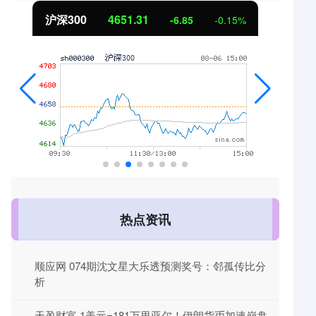
北证50
1122.88
3.42
0.30%
热点资讯
顺应网 074期沈文星大乐透预测奖号：邻孤传比分
析
天盈财富 1美元=181万里亚尔！伊朗货币加速崩盘