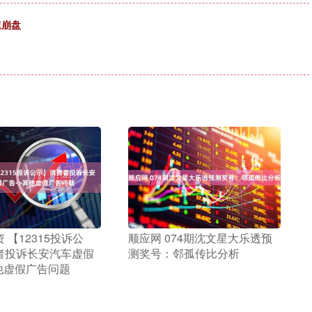
速崩盘
 【12315投诉公
​顺应网 074期沈文星大乐透预
者投诉长安汽车虚假
测奖号：邻孤传比分析
他虚假广告问题