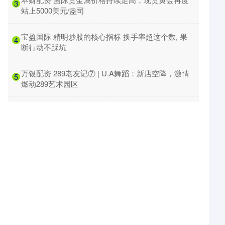
3
站上5000美元/盎司
​宝盈国际 精明炒股的核心指标 换手率超这个数, 果
4
断行动不踩坑
​万银配资 289老友记⑦ | U.A舞蹈：新店空降，激情
5
燃动289艺术园区