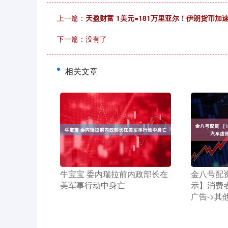
上一篇：
天盈财富 1美元=181万里亚尔！伊朗货币加
下一篇：没有了
相关文章
​牛宝宝 委内瑞拉前内政部长在
​金八号配资
美军事行动中身亡
示】消费
广告->其