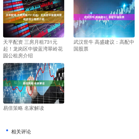
​天平配资 三房月租731元
​武汉世牛 高盛建议：高配中
起！龙岗区中骏蓝湾翠岭花
国股票
园公租房介绍
​易倍策略 名家解读
相关评论