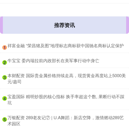
推荐资讯
​祥富金融 “荣昌猪及图”地理标志商标获中国驰名商标认定保护
1
​牛宝宝 委内瑞拉前内政部长在美军事行动中身亡
2
​本财配资 国际贵金属价格持续走高，现货黄金再度站上5000美
3
元/盎司
​宝盈国际 精明炒股的核心指标 换手率超这个数, 果断行动不踩
4
坑
​万银配资 289老友记⑦ | U.A舞蹈：新店空降，激情燃动289艺
5
术园区