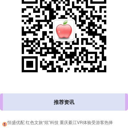
推荐资讯
​恒盛优配 红色文旅“炫”科技 重庆綦江VR体验受游客热捧
1