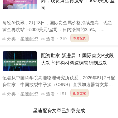
高，现货黄金再度站上5000美元/盎
司
每经AI快讯，2月18日，国际贵金属价格持续走高，现货
黄金再度站上5000美元/盎司，日内涨幅约2.5%。....
分类：
星速配资
查看：
219
本财配资
配资世家 新进展+1 国际首支P波段
大功率超构材料速调管研制成功
记者从中国科学院高能物理研究所获悉，2025年6月7日配
资世家，中国散裂中子源（CSNS）直线加速器首支紧凑
型P波段大功率超构材料速调管，在中国科学院高能物理
分类：
星速配资
查看：
191
配资世家
研....
星速配资文章已加载完成