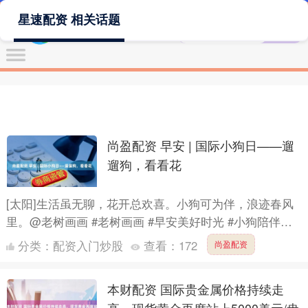
星速配资 相关话题
尚盈配资 早安 | 国际小狗日——遛
遛狗，看看花
[太阳]生活虽无聊，花开总欢喜。小狗可为伴，浪迹春风
里。@老树画画 #老树画画 #早安美好时光 #小狗陪伴生
活 #治愈系小动物 #每日正能量 #诗意生活分享 #....
分类：
配资入门炒股
查看：
172
尚盈配资
本财配资 国际贵金属价格持续走