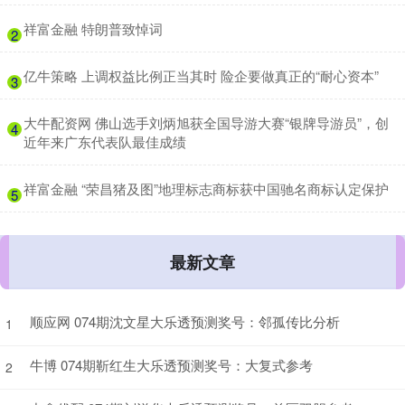
​祥富金融 特朗普致悼词
2
​亿牛策略 上调权益比例正当其时 险企要做真正的“耐心资本”
3
​大牛配资网 佛山选手刘炳旭获全国导游大赛“银牌导游员”，创
4
近年来广东代表队最佳成绩
​祥富金融 “荣昌猪及图”地理标志商标获中国驰名商标认定保护
5
最新文章
顺应网 074期沈文星大乐透预测奖号：邻孤传比分析
1
牛博 074期靳红生大乐透预测奖号：大复式参考
2