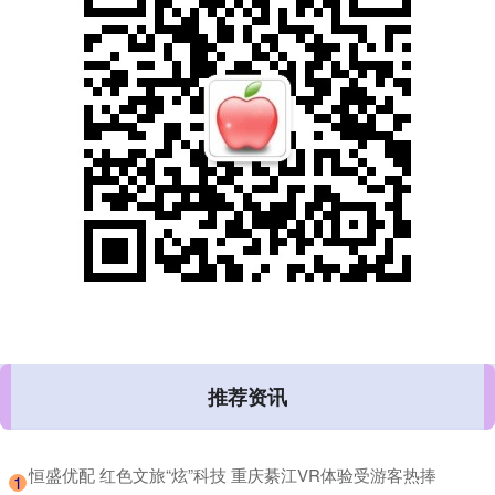
推荐资讯
​恒盛优配 红色文旅“炫”科技 重庆綦江VR体验受游客热捧
1