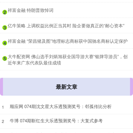
​祥富金融 特朗普致悼词
2
​亿牛策略 上调权益比例正当其时 险企要做真正的“耐心资本”
3
​祥富金融 “荣昌猪及图”地理标志商标获中国驰名商标认定保护
4
​大牛配资网 佛山选手刘炳旭获全国导游大赛“银牌导游员”，创
5
近年来广东代表队最佳成绩
最新文章
顺应网 074期沈文星大乐透预测奖号：邻孤传比分析
1
牛博 074期靳红生大乐透预测奖号：大复式参考
2