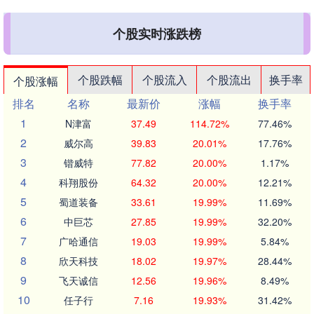
个股实时涨跌榜
个股跌幅
个股流入
个股流出
换手率
个股涨幅
排名
名称
最新价
涨幅
换手率
1
N津富
37.49
114.72%
77.46%
2
威尔高
39.83
20.01%
17.76%
3
锴威特
77.82
20.00%
1.17%
4
科翔股份
64.32
20.00%
12.21%
5
蜀道装备
33.61
19.99%
11.69%
6
中巨芯
27.85
19.99%
32.20%
7
广哈通信
19.03
19.99%
5.84%
8
欣天科技
18.02
19.97%
28.44%
9
飞天诚信
12.56
19.96%
8.49%
10
任子行
7.16
19.93%
31.42%