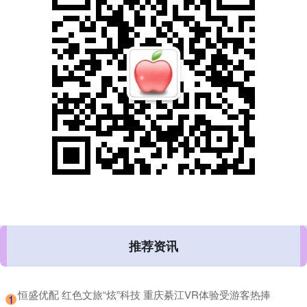
推荐资讯
​恒盛优配 红色文旅“炫”科技 重庆綦江VR体验受游客热捧
1