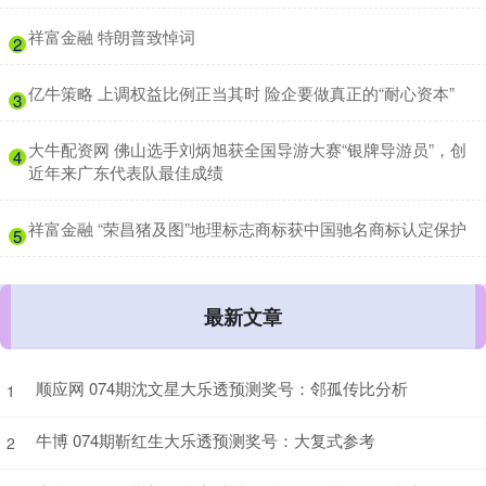
​祥富金融 特朗普致悼词
2
​亿牛策略 上调权益比例正当其时 险企要做真正的“耐心资本”
3
​大牛配资网 佛山选手刘炳旭获全国导游大赛“银牌导游员”，创
4
近年来广东代表队最佳成绩
​祥富金融 “荣昌猪及图”地理标志商标获中国驰名商标认定保护
5
最新文章
顺应网 074期沈文星大乐透预测奖号：邻孤传比分析
1
牛博 074期靳红生大乐透预测奖号：大复式参考
2