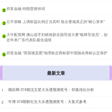
​祥富金融 特朗普致悼词
2
​亿牛策略 上调权益比例正当其时 险企要做真正的“耐心资本”
3
​大牛配资网 佛山选手刘炳旭获全国导游大赛“银牌导游员”，创
4
近年来广东代表队最佳成绩
​祥富金融 “荣昌猪及图”地理标志商标获中国驰名商标认定保护
5
最新文章
顺应网 074期沈文星大乐透预测奖号：邻孤传比分析
1
牛博 074期靳红生大乐透预测奖号：大复式参考
2