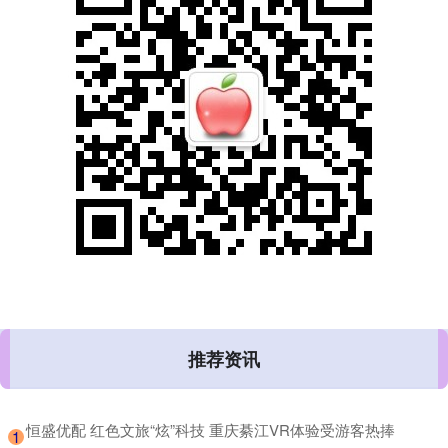
推荐资讯
​恒盛优配 红色文旅“炫”科技 重庆綦江VR体验受游客热捧
1