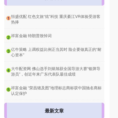
​恒盛优配 红色文旅“炫”科技 重庆綦江VR体验受游客
1
热捧
​祥富金融 特朗普致悼词
2
​亿牛策略 上调权益比例正当其时 险企要做真正的“耐
3
心资本”
​大牛配资网 佛山选手刘炳旭获全国导游大赛“银牌导
4
游员”，创近年来广东代表队最佳成绩
​祥富金融 “荣昌猪及图”地理标志商标获中国驰名商标
5
认定保护
最新文章