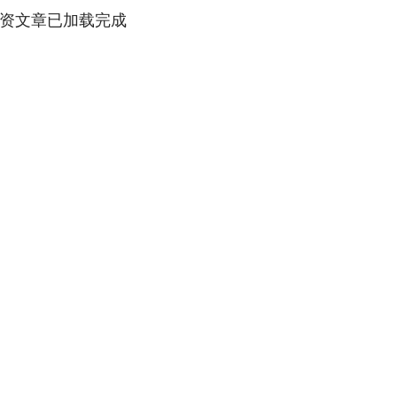
资文章已加载完成
深证成指
14311.01
1.02%
200.89
1.42%