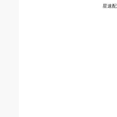
星速配
上证指数
3940.04
64.40
2.13%
39.68