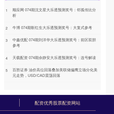
顺应网 074期沈文星大乐透预测奖号：邻孤传比分
1
析
牛博 074期靳红生大乐透预测奖号：大复式参考
2
中鑫优配 074期刘洋华大乐透预测奖号：前区双胆
3
参考
天载配资 074期佘静安大乐透预测奖号：连号解读
4
百胜证券 油价高位回落叠加美联储偏鹰立场分化美
5
元走势，USD/CAD震荡回落
配资优秀股票配资网站