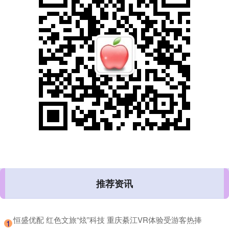
推荐资讯
​恒盛优配 红色文旅“炫”科技 重庆綦江VR体验受游客热捧
1