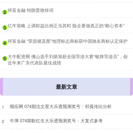
​祥富金融 特朗普致悼词
2
​亿牛策略 上调权益比例正当其时 险企要做真正的“耐心资本”
3
​祥富金融 “荣昌猪及图”地理标志商标获中国驰名商标认定保护
4
​大牛配资网 佛山选手刘炳旭获全国导游大赛“银牌导游员”，创
5
近年来广东代表队最佳成绩
最新文章
顺应网 074期沈文星大乐透预测奖号：邻孤传比分析
1
牛博 074期靳红生大乐透预测奖号：大复式参考
2