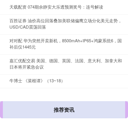
天载配资 074期佘静安大乐透预测奖号：连号解读
百胜证券 油价高位回落叠加美联储偏鹰立场分化美元走势，
USD/CAD震荡回落
对对配 华为突然开卖新机，8500mAh+IP65+鸿蒙系统6，国
补后仅1445元
嘉汇优配交易 美国、德国、英国、法国、意大利、加拿大和
日本将开紧急会议
牛博士 《菜根谭》（13~18）
推荐资讯