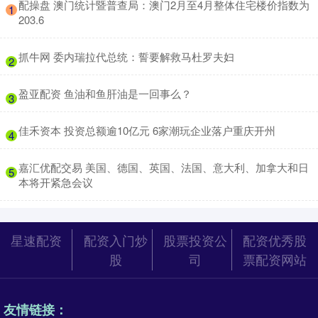
​配操盘 澳门统计暨普查局：澳门2月至4月整体住宅楼价指数为
1
203.6
​抓牛网 委内瑞拉代总统：誓要解救马杜罗夫妇
2
​盈亚配资 鱼油和鱼肝油是一回事么？
3
​佳禾资本 投资总额逾10亿元 6家潮玩企业落户重庆开州
4
​嘉汇优配交易 美国、德国、英国、法国、意大利、加拿大和日
5
本将开紧急会议
星速配资
配资入门炒
股票投资公
配资优秀股
股
司
票配资网站
友情链接：