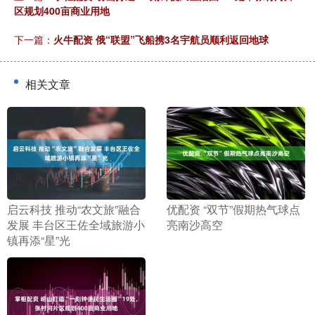
区规划400亩商业用地
下一篇：
火牛配资 俄“联盟”飞船携3名宇航员顺利返回地球
相关文章
​启云科技 推动“农文旅”融合
​优配资 “双节”假期热气球点
发展 丰台区王佐全域旅游小
亮南沙高空
镇再添“星”光