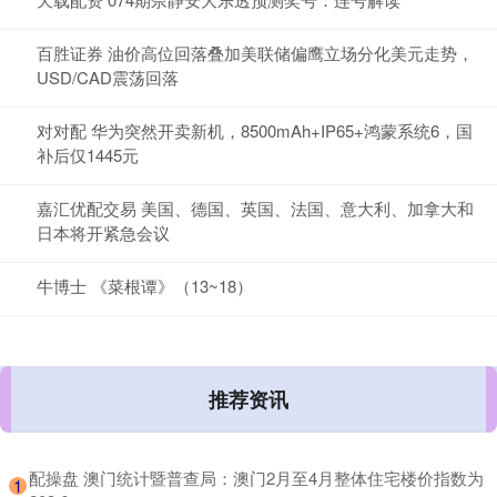
百胜证券 油价高位回落叠加美联储偏鹰立场分化美元走势，
USD/CAD震荡回落
对对配 华为突然开卖新机，8500mAh+IP65+鸿蒙系统6，国
补后仅1445元
嘉汇优配交易 美国、德国、英国、法国、意大利、加拿大和
日本将开紧急会议
牛博士 《菜根谭》（13~18）
推荐资讯
​配操盘 澳门统计暨普查局：澳门2月至4月整体住宅楼价指数为
1