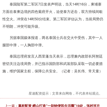
泰国陆军第二军区7日发表声明说，当天14时16分，柬埔寨
方面在泰柬边境的四色菊府开火，迫使泰方还击，双方持续间歇
性交火。冲突在14时50分结束。第二军区评估认为，当前局势仍
不明朗，冲突可能升级。
另据泰国媒体报道，两名泰国士兵在交火中受伤，其中一人
腿部中弹，一人胸部中弹。
泰国总理府发言人西里蓬当天表示，总理兼内政部长阿努廷
密切关注边境局势，并已指示国防部和武装部队采取一切必要措
施，维护国家主权，保障公共安全。（记者：吴长伟、常天童）
星速配资提示：文章来自网络，不代表本站观点。
上一篇：
掌柜配资 崂山打造“一刻钟便民生活圈”19处，张村河片