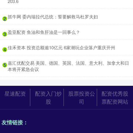
203.6
​抓牛网 委内瑞拉代总统：誓要解救马杜罗夫妇
2
​盈亚配资 鱼油和鱼肝油是一回事么？
3
​佳禾资本 投资总额逾10亿元 6家潮玩企业落户重庆开州
4
​嘉汇优配交易 美国、德国、英国、法国、意大利、加拿大和日
5
本将开紧急会议
星速配资
配资入门炒
股票投资公
配资优秀股
股
司
票配资网站
友情链接：