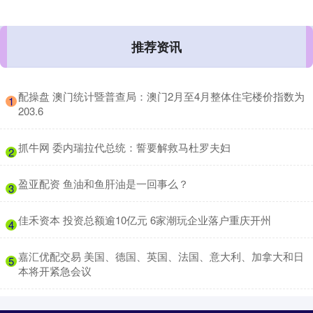
推荐资讯
​配操盘 澳门统计暨普查局：澳门2月至4月整体住宅楼价指数为
1
203.6
​抓牛网 委内瑞拉代总统：誓要解救马杜罗夫妇
2
​盈亚配资 鱼油和鱼肝油是一回事么？
3
​佳禾资本 投资总额逾10亿元 6家潮玩企业落户重庆开州
4
​嘉汇优配交易 美国、德国、英国、法国、意大利、加拿大和日
5
本将开紧急会议