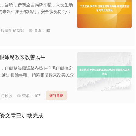
悉，当晚，伊朗全国局势平稳，未发生动
均未发生集会或骚乱，安全状况得到保
秀股票配资网站
查看：
98
过根除腐败来改善民生
日，伊朗总统佩泽希齐扬在会见伊朗确定
力通过根除寻租、贿赂和腐败来改善民众
沪深300
4694.44
1.42%
43.13
0.93%
入门炒股
查看：
107
盛谷策略
资文章已加载完成