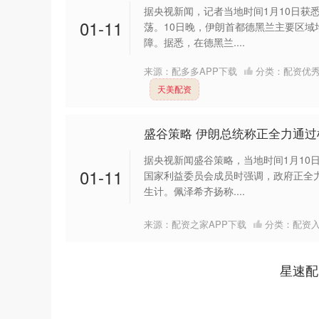
据央视新闻，记者当地时间1月10日获
01-11
荡。10日晚，伊朗首都德黑兰主要区域
障。据悉，在德黑兰....
来源：配多多APP下载
分类：
配资优
天美配资
盛谷策略 伊朗总统称正全力通
据央视新闻盛谷策略，当地时间1月10
01-11
国家利益委员会成员时强调，政府正全
深证成指
14311.01
39.68
1.02%
200.89
生计。佩泽希齐扬称....
来源：配资之家APP下载
分类：
配资
星速配