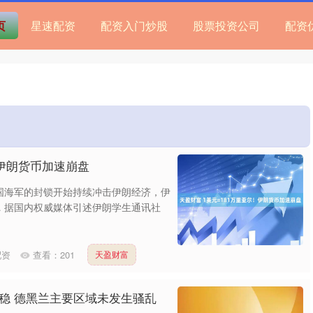
页
星速配资
配资入门炒股
股票投资公司
配资
！伊朗货币加速崩盘
美国海军的封锁开始持续冲击伊朗经济，伊
… 据国内权威媒体引述伊朗学生通讯社
配资
查看：
201
天盈财富
平稳 德黑兰主要区域未发生骚乱