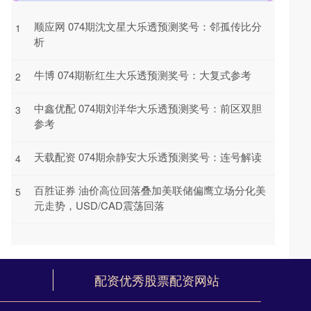
顺应网 074期沈文星大乐透预测奖号：邻孤传比分
1
析
牛博 074期靳红生大乐透预测奖号：大复式参考
2
中鑫优配 074期刘洋华大乐透预测奖号：前区双胆
3
参考
天载配资 074期佘静安大乐透预测奖号：连号解读
4
百胜证券 油价高位回落叠加美联储偏鹰立场分化美
5
元走势，USD/CAD震荡回落
配资优秀股票配资网站