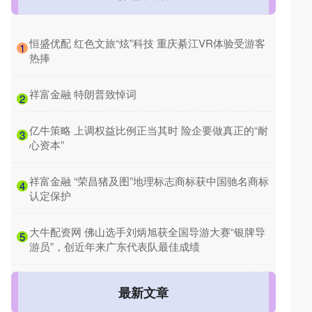
​恒盛优配 红色文旅“炫”科技 重庆綦江VR体验受游客
1
热捧
​祥富金融 特朗普致悼词
2
​亿牛策略 上调权益比例正当其时 险企要做真正的“耐
3
心资本”
​祥富金融 “荣昌猪及图”地理标志商标获中国驰名商标
4
认定保护
​大牛配资网 佛山选手刘炳旭获全国导游大赛“银牌导
5
游员”，创近年来广东代表队最佳成绩
最新文章