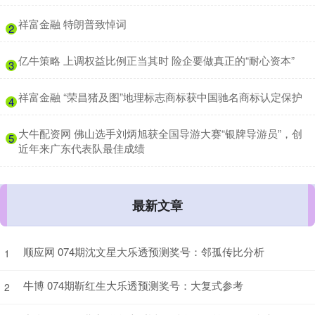
​祥富金融 特朗普致悼词
2
​亿牛策略 上调权益比例正当其时 险企要做真正的“耐心资本”
3
​祥富金融 “荣昌猪及图”地理标志商标获中国驰名商标认定保护
4
​大牛配资网 佛山选手刘炳旭获全国导游大赛“银牌导游员”，创
5
近年来广东代表队最佳成绩
最新文章
顺应网 074期沈文星大乐透预测奖号：邻孤传比分析
1
牛博 074期靳红生大乐透预测奖号：大复式参考
2