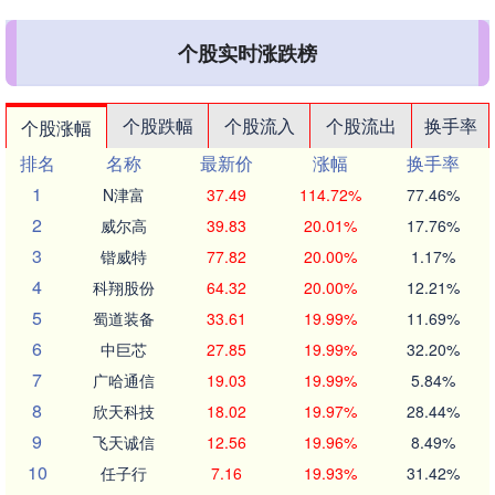
个股实时涨跌榜
个股跌幅
个股流入
个股流出
换手率
个股涨幅
排名
名称
最新价
涨幅
换手率
1
N津富
37.49
114.72%
77.46%
2
威尔高
39.83
20.01%
17.76%
3
锴威特
77.82
20.00%
1.17%
4
科翔股份
64.32
20.00%
12.21%
5
蜀道装备
33.61
19.99%
11.69%
6
中巨芯
27.85
19.99%
32.20%
7
广哈通信
19.03
19.99%
5.84%
8
欣天科技
18.02
19.97%
28.44%
9
飞天诚信
12.56
19.96%
8.49%
10
任子行
7.16
19.93%
31.42%