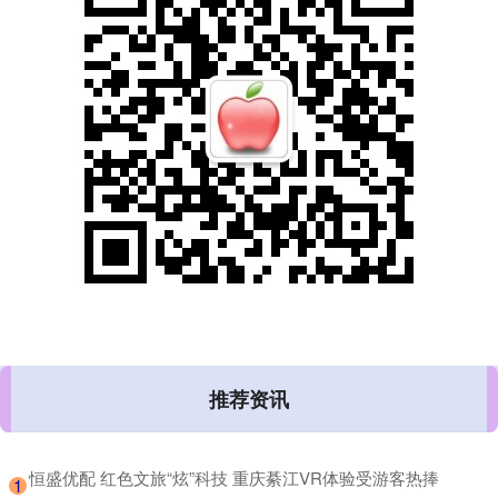
推荐资讯
​恒盛优配 红色文旅“炫”科技 重庆綦江VR体验受游客热捧
1