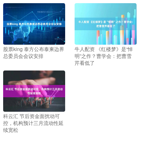
​股票king 泰方公布泰柬边界
​牛人配资 《红楼梦》是“悼
总委员会会议安排
明”之作？曹学会：把曹雪
芹看低了
​科云汇 节后资金面扰动可
控，机构预计三月流动性延
续宽松