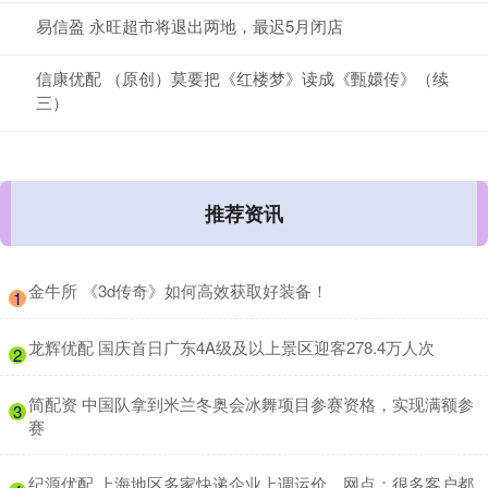
易信盈 永旺超市将退出两地，最迟5月闭店
信康优配 （原创）莫要把《红楼梦》读成《甄嬛传》（续
三）
推荐资讯
​金牛所 《3d传奇》如何高效获取好装备！
1
​龙辉优配 国庆首日广东4A级及以上景区迎客278.4万人次
2
​简配资 中国队拿到米兰冬奥会冰舞项目参赛资格，实现满额参
3
赛
​纪源优配 上海地区多家快递企业上调运价，网点：很多客户都